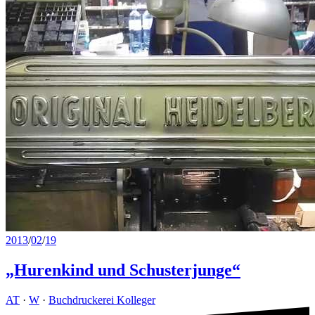
2013
/
02
/
19
„Hurenkind und Schusterjunge“
AT
·
W
·
Buchdruckerei Kolleger