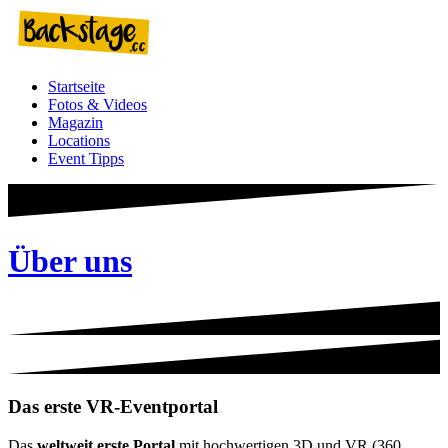
Zum
Inhalt
springen
Startseite
Fotos & Videos
Magazin
Locations
Event Tipps
Über uns
Das erste VR-Eventportal
Das
weltweit erste Portal
mit hochwertigen 3D und VR (360