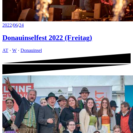
2022
/
06
/
24
Donauinselfest 2022 (Freitag)
AT
·
W
·
Donauinsel