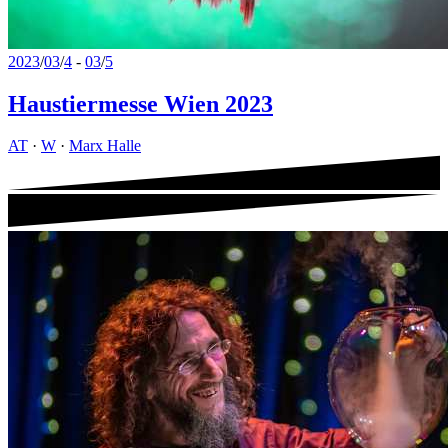
2023
/
03
/
4
-
03
/
5
Haustiermesse Wien 2023
AT
·
W
·
Marx Halle