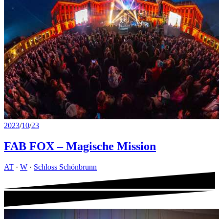
2023
/
10
/
23
FAB FOX – Magische Mission
AT
·
W
·
Schloss Schönbrunn