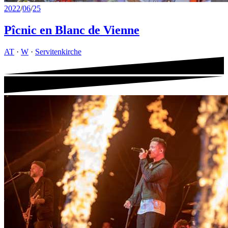
2022
/
06
/
25
Pîcnic en Blanc de Vienne
AT
·
W
·
Servitenkirche