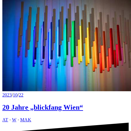
2023
/
10
/
22
20 Jahre „blickfang Wien“
AT
·
W
·
MAK