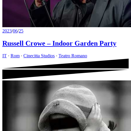
2023
/
06
/
25
Russell Crowe – Indoor Garden Party
IT
·
Rom
·
Cinecitta Studios
·
Teatro Romano