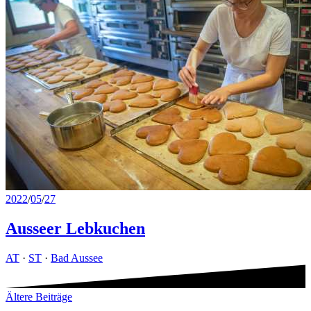
2022
/
05
/
27
Ausseer Lebkuchen
AT
·
ST
·
Bad Aussee
Beitragsnavigation
Ältere Beiträge