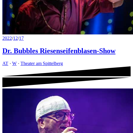
2022
/
12
/
17
Dr. Bubbles Riesenseifenblasen-Show
AT
·
W
·
Theater am Spittelberg