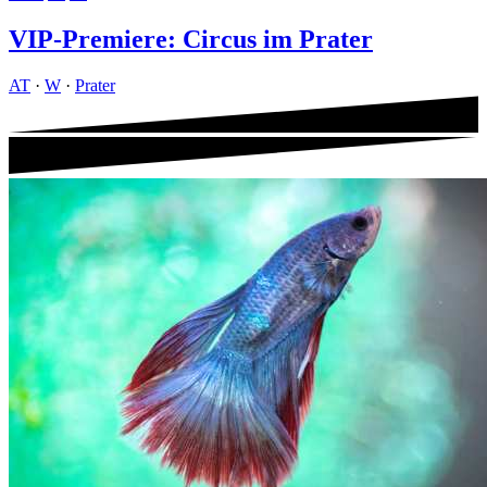
VIP-Premiere: Circus im Prater
AT
·
W
·
Prater