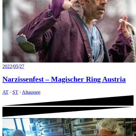
2022
/
05
/
27
Narzissenfest – Magischer Ring Austria
AT
·
ST
·
Altaussee