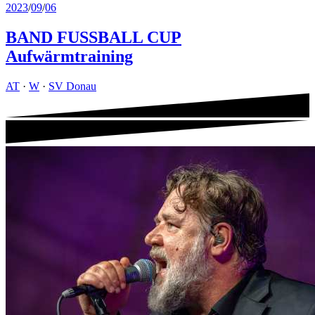
2023
/
09
/
06
BAND FUSSBALL CUP
Aufwärmtraining
AT
·
W
·
SV Donau