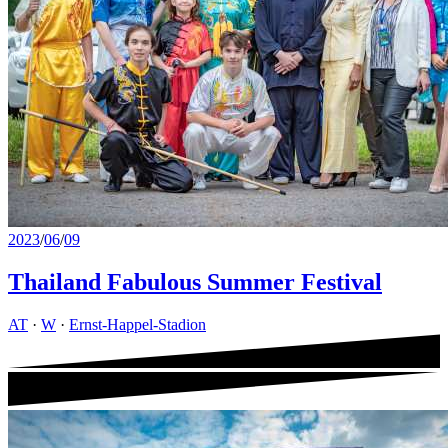
2023
/
06
/
09
Thailand Fabulous Summer Festival
AT
·
W
·
Ernst-Happel-Stadion