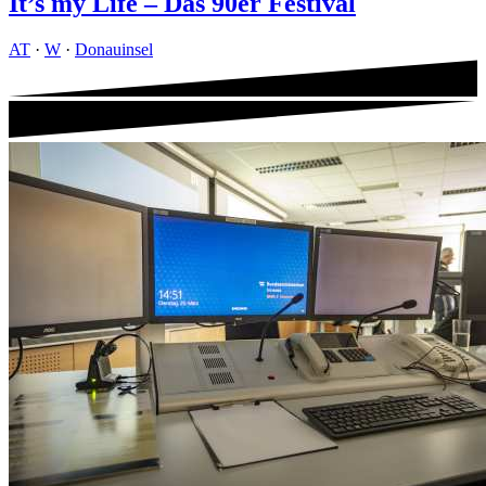
It’s my Life – Das 90er Festival
AT
·
W
·
Donauinsel