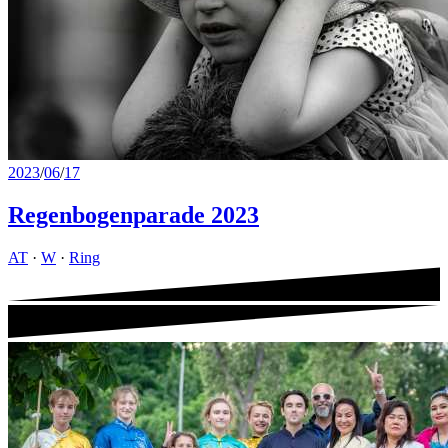
2023
/
06
/
17
Regenbogenparade 2023
AT
·
W
·
Ring