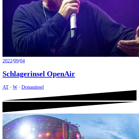
2022
/
09
/
04
Schlagerinsel OpenAir
AT
·
W
·
Donauinsel