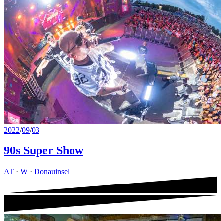
2022
/
09
/
03
90s Super Show
AT
·
W
·
Donauinsel