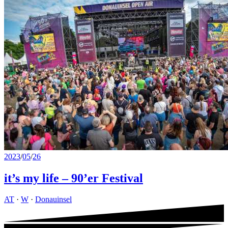
2023
/
05
/
26
it’s my life – 90’er Festival
AT
·
W
·
Donauinsel