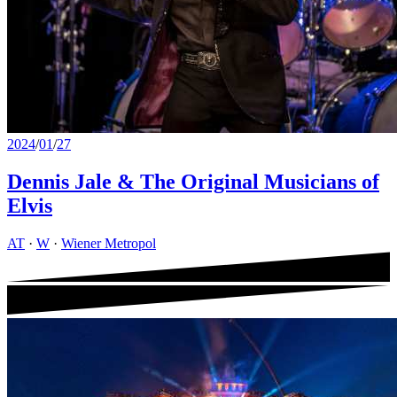
2024
/
01
/
27
Dennis Jale & The Original Musicians of
Elvis
AT
·
W
·
Wiener Metropol