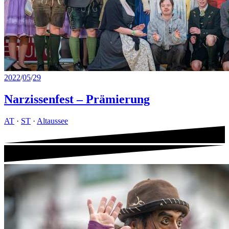
2022
/
05
/
29
Narzissenfest – Prämierung
AT
·
ST
·
Altaussee