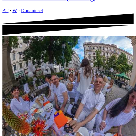
AT
·
W
·
Donauinsel