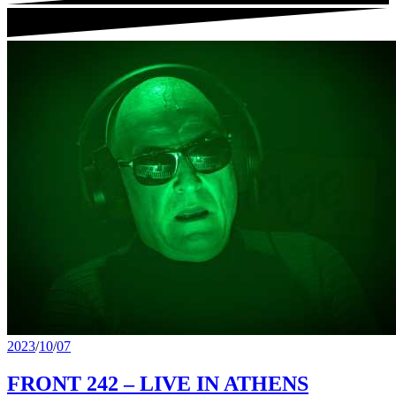
2023
/
10
/
07
FRONT 242 – LIVE IN ATHENS