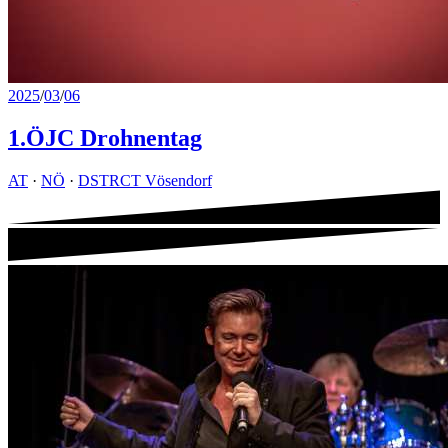
2025
/
03
/
06
1.ÖJC Drohnentag
AT
·
NÖ
·
DSTRCT Vösendorf