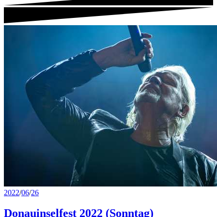
2022
/
06
/
26
Donauinselfest 2022 (Sonntag)