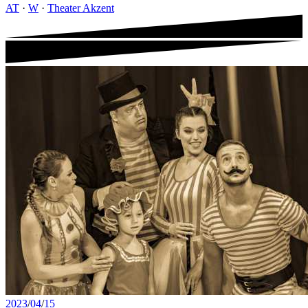
AT
·
W
·
Theater Akzent
2023
/
04
/
15