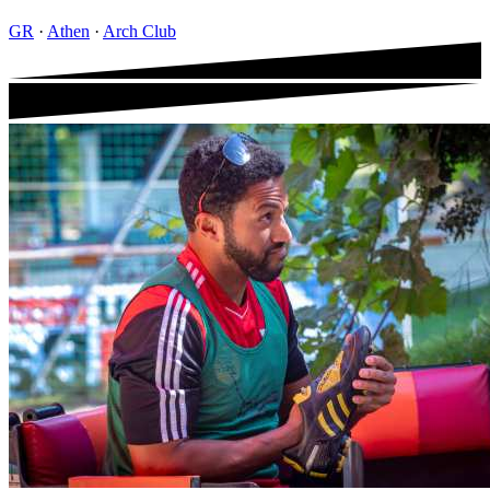
GR
·
Athen
·
Arch Club