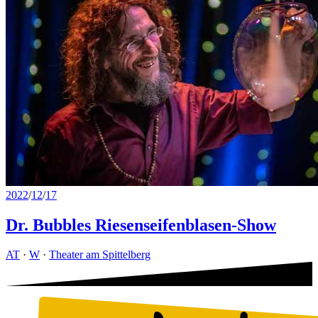
2022
/
12
/
17
Dr. Bubbles Riesenseifenblasen-Show
AT
·
W
·
Theater am Spittelberg