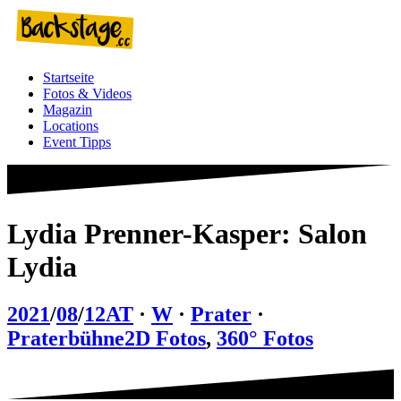
Zum
Inhalt
springen
Startseite
Fotos & Videos
Magazin
Locations
Event Tipps
Lydia Prenner-Kasper: Salon
Lydia
2021
/
08
/
12
AT
·
W
·
Prater
·
Praterbühne
2D Fotos
,
360° Fotos