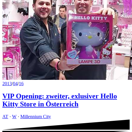
2013
/
04
/
16
VIP Opening: zweiter, exlusiver Hello
Kitty Store in Österreich
AT
·
W
·
Millennium City