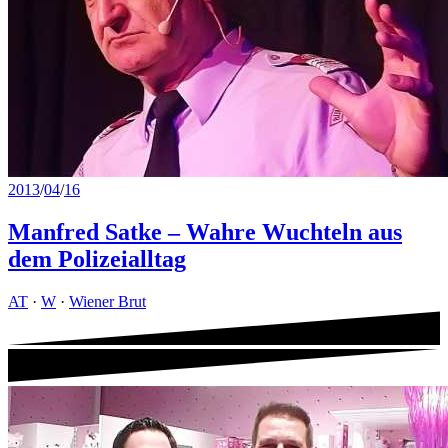
2013
/
04
/
16
Manfred Satke – Wahre Wuchteln aus
dem Polizeialltag
AT
·
W
·
Wiener Brut