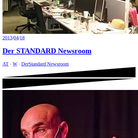
2013
/
04
/
18
Der STANDARD Newsroom
AT
·
W
·
DerStandard Newsroom