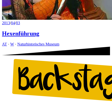
2013
/
04
/
03
Hexenführung
AT
·
W
·
Naturhistorisches Museum