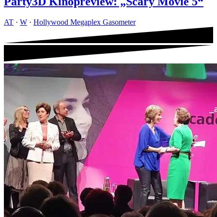
Party3D Kinopreview: „Scary Movie 5“
AT
·
W
·
Hollywood Megaplex Gasometer