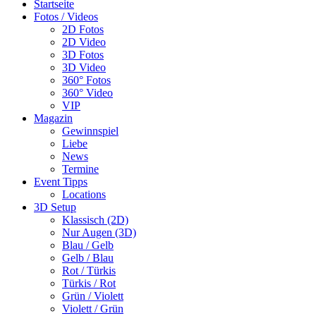
Startseite
Fotos / Videos
2D Fotos
2D Video
3D Fotos
3D Video
360° Fotos
360° Video
VIP
Magazin
Gewinnspiel
Liebe
News
Termine
Event Tipps
Locations
3D Setup
Klassisch (2D)
Nur Augen (3D)
Blau / Gelb
Gelb / Blau
Rot / Türkis
Türkis / Rot
Grün / Violett
Violett / Grün