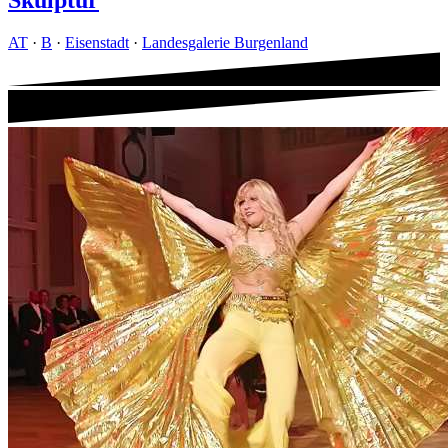
AT
·
B
·
Eisenstadt
·
Landesgalerie Burgenland