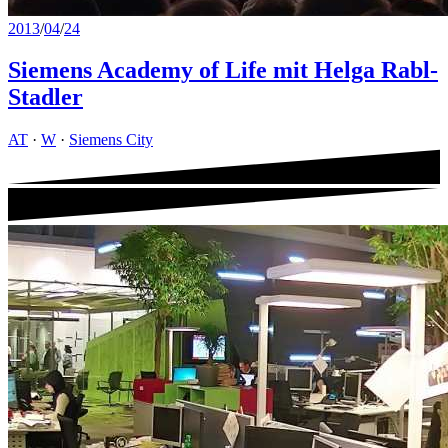
2013
/
04
/
24
Siemens Academy of Life mit Helga Rabl-
Stadler
AT
·
W
·
Siemens City