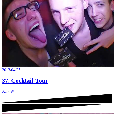
2013
/
04
/
25
37. Cocktail-Tour
AT
·
W