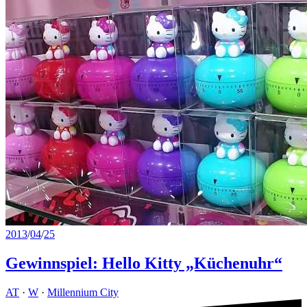
2013
/
04
/
25
Gewinnspiel: Hello Kitty „Küchenuhr“
AT
·
W
·
Millennium City