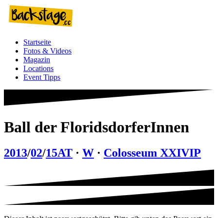
Zum
Inhalt
springen
Startseite
Fotos & Videos
Magazin
Locations
Event Tipps
Ball der FloridsdorferInnen
2013
/
02
/
15
AT
·
W
·
Colosseum XXI
VIP