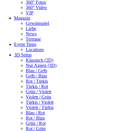
360° Fotos
360° Video
VIP
Magazin
Gewinnspiel
Liebe
News
Termine
Event Tipps
Locations
3D Setup
Klassisch (2D)
Nur Augen (3D)
Blau / Gelb
Gelb / Blau
Rot / Türkis
Türkis / Rot
Grün / Violett
Violett / Grün
Türkis / Violett
Violett / Türkis
Blau / Rot
Rot / Blau
Grün / Rot
Rot / Grün